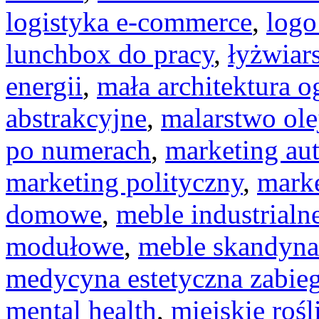
logistyka e-commerce
,
logo
lunchbox do pracy
,
łyżwiar
energii
,
mała architektura 
abstrakcyjne
,
malarstwo ole
po numerach
,
marketing au
marketing polityczny
,
marke
domowe
,
meble industrialn
modułowe
,
meble skandyn
medycyna estetyczna zabieg
mental health
,
miejskie rośl