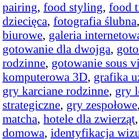
pairing
,
food styling
,
food t
dziecięca
,
fotografia ślubna
biurowe
,
galeria internetow
gotowanie dla dwojga
,
goto
rodzinne
,
gotowanie sous v
komputerowa 3D
,
grafika 
gry karciane rodzinne
,
gry 
strategiczne
,
gry zespołowe
matcha
,
hotele dla zwierząt
domowa
,
identyfikacja wiz