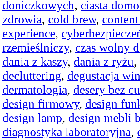
doniczkowych
,
ciasta dom
zdrowia
,
cold brew
,
conten
experience
,
cyberbezpiecze
rzemieślniczy
,
czas wolny d
dania z kaszy
,
dania z ryżu
,
decluttering
,
degustacja wi
dermatologia
,
desery bez c
design firmowy
,
design fun
design lamp
,
design mebli 
diagnostyka laboratoryjna
,