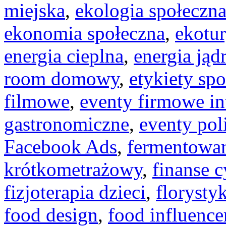
miejska
,
ekologia społeczn
ekonomia społeczna
,
ekotu
energia cieplna
,
energia ją
room domowy
,
etykiety sp
filmowe
,
eventy firmowe in
gastronomiczne
,
eventy pol
Facebook Ads
,
fermentowan
krótkometrażowy
,
finanse 
fizjoterapia dzieci
,
floryst
food design
,
food influence