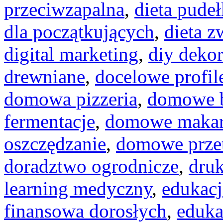
przeciwzapalna
,
dieta pude
dla początkujących
,
dieta z
digital marketing
,
diy dekor
drewniane
,
docelowe profil
domowa pizzeria
,
domowe b
fermentacje
,
domowe maka
oszczędzanie
,
domowe prze
doradztwo ogrodnicze
,
dru
learning medyczny
,
edukacj
finansowa dorosłych
,
eduka