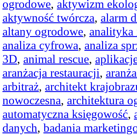
ogrodowe
,
aktywizm ekolo
aktywność twórcza
,
alarm 
altany ogrodowe
,
analityka
analiza cyfrowa
,
analiza sp
3D
,
animal rescue
,
aplikacj
aranżacja restauracji
,
aranża
arbitraż
,
architekt krajobraz
nowoczesna
,
architektura 
automatyczna księgowość
,
danych
,
badania marketing