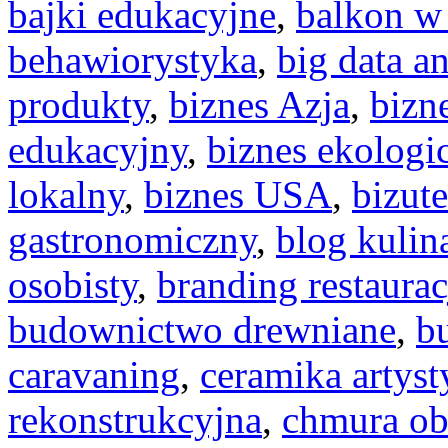
bajki edukacyjne
,
balkon w
behawiorystyka
,
big data an
produkty
,
biznes Azja
,
bizn
edukacyjny
,
biznes ekologi
lokalny
,
biznes USA
,
bizut
gastronomiczny
,
blog kulin
osobisty
,
branding restaurac
budownictwo drewniane
,
b
caravaning
,
ceramika artyst
rekonstrukcyjna
,
chmura ob