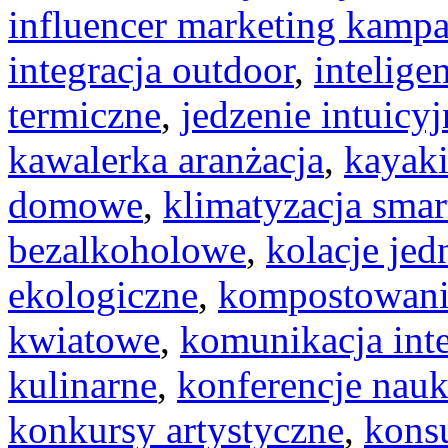
influencer marketing kampa
integracja outdoor
,
intelige
termiczne
,
jedzenie intuicyj
kawalerka aranżacja
,
kayak
domowe
,
klimatyzacja smar
bezalkoholowe
,
kolacje je
ekologiczne
,
kompostowan
kwiatowe
,
komunikacja int
kulinarne
,
konferencje nau
konkursy artystyczne
,
konsu