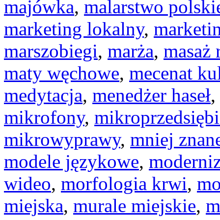
majówka
,
malarstwo polski
marketing lokalny
,
marketin
marszobiegi
,
marża
,
masaż 
maty węchowe
,
mecenat kul
medytacja
,
menedżer haseł
mikrofony
,
mikroprzedsiębi
mikrowyprawy
,
mniej znan
modele językowe
,
moderniz
wideo
,
morfologia krwi
,
mo
miejska
,
murale miejskie
,
m