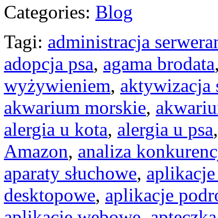
Categories:
Blog
Tagi:
administracja serwera
adopcja psa
,
agama brodata
wyżywieniem
,
aktywizacja 
akwarium morskie
,
akwari
alergia u kota
,
alergia u psa
Amazon
,
analiza konkurenc
aparaty słuchowe
,
aplikacje
desktopowe
,
aplikacje podr
aplikacje webowe
,
apteczka