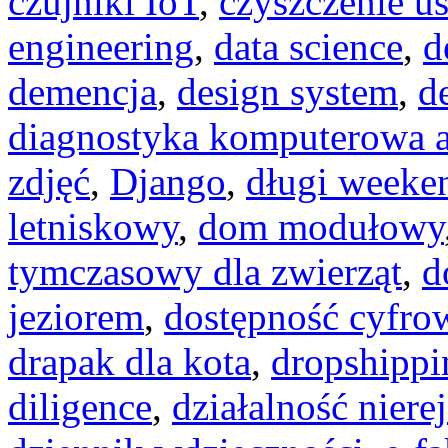
czujniki IoT
,
czyszczenie u
engineering
,
data science
,
d
demencja
,
design system
,
d
diagnostyka komputerowa a
zdjęć
,
Django
,
długi weeke
letniskowy
,
dom modułowy
tymczasowy dla zwierząt
,
d
jeziorem
,
dostępność cyfro
drapak dla kota
,
dropshippi
diligence
,
działalność niere