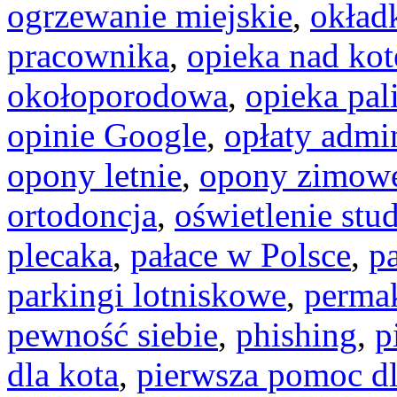
ogrzewanie miejskie
,
okład
pracownika
,
opieka nad ko
okołoporodowa
,
opieka pal
opinie Google
,
opłaty admi
opony letnie
,
opony zimow
ortodoncja
,
oświetlenie stu
plecaka
,
pałace w Polsce
,
pa
parkingi lotniskowe
,
permak
pewność siebie
,
phishing
,
p
dla kota
,
pierwsza pomoc dl