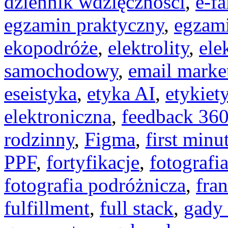
dziennik wdzięczności
,
e-fa
egzamin praktyczny
,
egzami
ekopodróże
,
elektrolity
,
ele
samochodowy
,
email marke
eseistyka
,
etyka AI
,
etykiet
elektroniczna
,
feedback 36
rodzinny
,
Figma
,
first minu
PPF
,
fortyfikacje
,
fotografi
fotografia podróżnicza
,
fra
fulfillment
,
full stack
,
gady