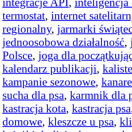
integracje API
,
inteligencj
termostat
,
internet satelitar
regionalny
,
jarmarki świąte
jednoosobowa działalność
,
Polsce
,
joga dla początkują
kalendarz publikacji
,
kalist
kampanie sezonowe
,
kanar
sucha dla psa
,
karmnik dla 
kastracja kota
,
kastracja psa
domowe
,
kleszcze u psa
,
kl