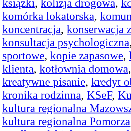
książki
,
kolizja drogowa
,
ko
komórka lokatorska
,
komun
koncentracja
,
konserwacja 
konsultacja psychologiczna
sportowe
,
kopie zapasowe
,
klienta
,
kotłownia domowa
kreatywne pisanie
,
kredyt 
kronika rodzinna
,
KSeF
,
Ku
kultura regionalna Mazows
kultura regionalna Pomorza