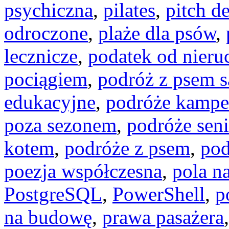
psychiczna
,
pilates
,
pitch d
odroczone
,
plaże dla psów
,
lecznicze
,
podatek od nier
pociągiem
,
podróż z psem
edukacyjne
,
podróże kamp
poza sezonem
,
podróże seni
kotem
,
podróże z psem
,
pod
poezja współczesna
,
pola n
PostgreSQL
,
PowerShell
,
p
na budowę
,
prawa pasażera