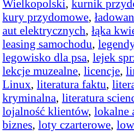
Wielkopolski
,
kurnik przy
kury przydomowe
,
ładowan
aut elektrycznych
,
łąka kwi
leasing samochodu
,
legendy
legowisko dla psa
,
lejek sp
lekcje muzealne
,
licencje
,
l
Linux
,
literatura faktu
,
liter
kryminalna
,
literatura scien
lojalność klientów
,
lokalne 
biznes
,
loty czarterowe
,
low