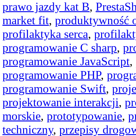
prawo jazdy kat B
,
PrestaS
market fit
,
produktywność o
profilaktyka serca
,
profilak
programowanie C sharp
,
pr
programowanie JavaScript
,
programowanie PHP
,
progr
programowanie Swift
,
proj
projektowanie interakcji
,
pr
morskie
,
prototypowanie
,
p
techniczny
,
przepisy drogo