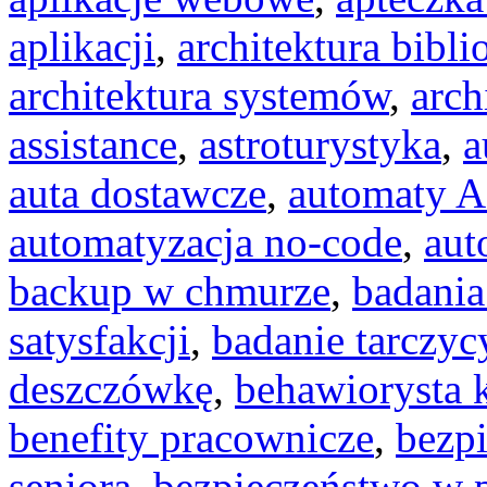
aplikacji
,
architektura bibli
architektura systemów
,
arch
assistance
,
astroturystyka
,
a
auta dostawcze
,
automaty A
automatyzacja no-code
,
aut
backup w chmurze
,
badania
satysfakcji
,
badanie tarczyc
deszczówkę
,
behawiorysta 
benefity pracownicze
,
bezp
seniora
,
bezpieczeństwo w 