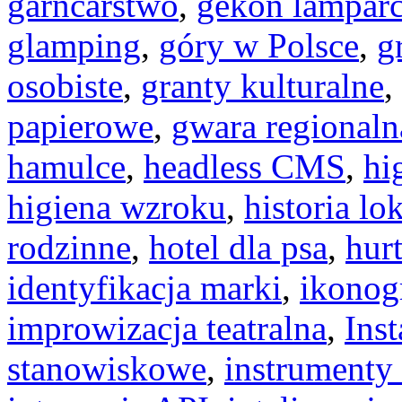
garncarstwo
,
gekon lamparc
glamping
,
góry w Polsce
,
g
osobiste
,
granty kulturalne
,
papierowe
,
gwara regionaln
hamulce
,
headless CMS
,
hi
higiena wzroku
,
historia lo
rodzinne
,
hotel dla psa
,
hur
identyfikacja marki
,
ikonog
improwizacja teatralna
,
Ins
stanowiskowe
,
instrumenty