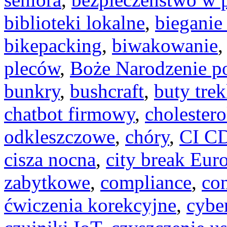
biblioteki lokalne
,
bieganie
bikepacking
,
biwakowanie
pleców
,
Boże Narodzenie 
bunkry
,
bushcraft
,
buty tre
chatbot firmowy
,
cholestero
odkleszczowe
,
chóry
,
CI C
cisza nocna
,
city break Eur
zabytkowe
,
compliance
,
con
ćwiczenia korekcyjne
,
cybe