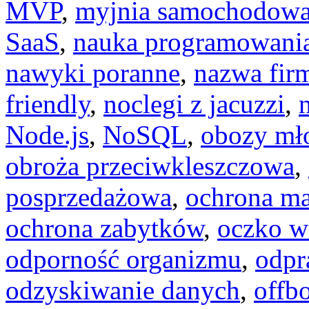
MVP
,
myjnia samochodow
SaaS
,
nauka programowani
nawyki poranne
,
nazwa fir
friendly
,
noclegi z jacuzzi
,
Node.js
,
NoSQL
,
obozy mł
obroża przeciwkleszczowa
,
posprzedażowa
,
ochrona ma
ochrona zabytków
,
oczko w
odporność organizmu
,
odpr
odzyskiwanie danych
,
offb