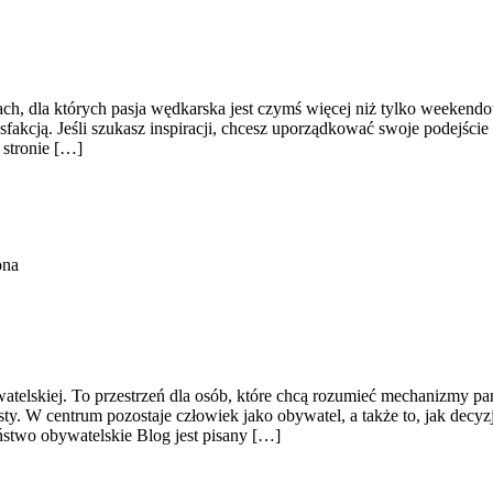
obach, dla których pasja wędkarska jest czymś więcej niż tylko weeke
fakcją. Jeśli szukasz inspiracji, chcesz uporządkować swoje podejście d
 stronie […]
ona
bywatelskiej. To przestrzeń dla osób, które chcą rozumieć mechanizmy p
ty. W centrum pozostaje człowiek jako obywatel, a także to, jak decy
stwo obywatelskie Blog jest pisany […]