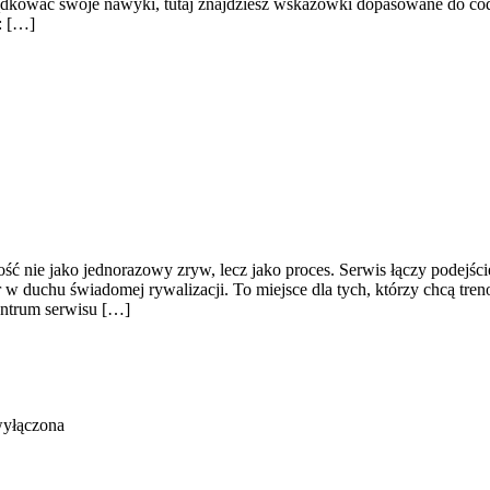
ządkować swoje nawyki, tutaj znajdziesz wskazówki dopasowane do codz
: […]
ość nie jako jednorazowy zryw, lecz jako proces. Serwis łączy podejś
 w duchu świadomej rywalizacji. To miejsce dla tych, którzy chcą treno
entrum serwisu […]
wyłączona