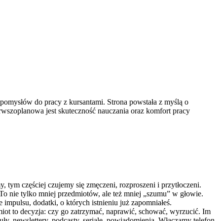
h pomysłów do pracy z kursantami. Strona powstała z myślą o
ierwszoplanowa jest skuteczność nauczania oraz komfort pracy
, tym częściej czujemy się zmęczeni, rozproszeni i przytłoczeni.
o nie tylko mniej przedmiotów, ale też mniej „szumu” w głowie.
 impulsu, dodatki, o których istnieniu już zapomniałeś.
iot to decyzja: czy go zatrzymać, naprawić, schować, wyrzucić. Im
uły, newslettery, podcasty, seriale, powiadomienia. Włączamy telefon