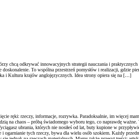
którzy chcą odkrywać innowacyjnych strategii nauczania i praktycznyc
głe doskonalenie. To wspólna przestrzeń pomysłów i realizacji, gdzie p
a i Kultura krajów anglojęzycznych. Idea strony opiera się na […]
cie ręki: rzeczy, informacje, rozrywka. Paradoksalnie, im więcej mamy
edzią na chaos – próbą świadomego wyboru tego, co naprawdę ważne. T
yciągasz ubrania, których nie nosiłeś od lat, buty kupione w przypływie
 i ogarnianie tych rzeczy, bywa dla wielu osób szokiem. Każdy przedm
się jednak na rzeczach materialnych. Mamy także przesyt treści: artyk