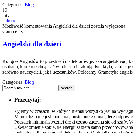
Categories:
Blog
19
luty
admin
Możliwość komentowania
Angielski dla dzieci
została wyłączona
Comments
Angielski dla dzieci
Kongres Anglistów to przestrzeń dla lektorów języka angielskiego, 
osobach, które nie chcą stać w miejscu i traktują dydaktykę jako cią
zarówno nauczycieli, jak i uczestników. Polecamy Gramatyka angielsk
Categories:
Blog
Przeczytaj:
Żyjemy w czasach, w których niemal wszystko jest na wyciągnię
Minimalizm nie jest modą na „puste mieszkania”, lecz odpowi
Początek minimalistycznej drogi często zaczyna się od szafy. W
Uświadomienie sobie, ile energii zabiera samo przechowywanie
mniej decyzji, tym spokojniejsza głowa. Minimalizm nie kończy 