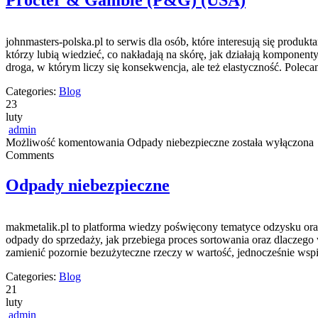
Procter & Gamble (P&G) (USA)
johnmasters-polska.pl to serwis dla osób, które interesują się prod
którzy lubią wiedzieć, co nakładają na skórę, jak działają komponen
droga, w którym liczy się konsekwencja, ale też elastyczność. Pole
Categories:
Blog
23
luty
admin
Możliwość komentowania
Odpady niebezpieczne
została wyłączona
Comments
Odpady niebezpieczne
makmetalik.pl to platforma wiedzy poświęcony tematyce odzysku oraz
odpady do sprzedaży, jak przebiega proces sortowania oraz dlaczego w
zamienić pozornie bezużyteczne rzeczy w wartość, jednocześnie wsp
Categories:
Blog
21
luty
admin