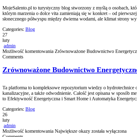
MojeSalento.pl to turystyczny blog stworzony z myślą o osobach, kt
którym marzenia o dolce vita zamieniają się w konkret – od pierwsze
słonecznego półwyspu między dwiema wodami, ale klimat strony wy
Categories:
Blog
27
luty
admin
Możliwość komentowania
Zrównoważone Budownictwo Energetycz
Comments
Zrównoważone Budownictwo Energetyczn
Ta platforma to kompleksowe repozytorium wiedzy o hydrotechnice ora
kanalizacyjne, a także odwodnienie. Całość jest opisana w sposób mery
to Efektywność Energetyczna i Smart Home i Automatyka Energetyc
Categories:
Blog
26
luty
admin
Możliwość komentowania
Największe okazy
została wyłączona
Comments