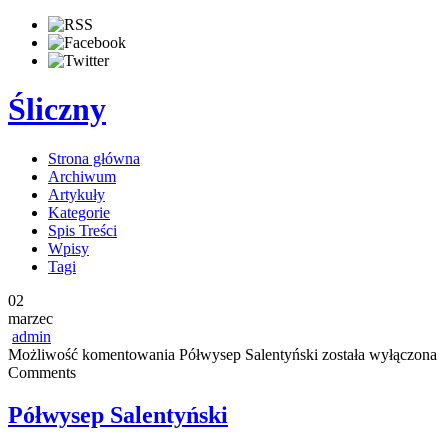
Śliczny
Strona główna
Archiwum
Artykuły
Kategorie
Spis Treści
Wpisy
Tagi
02
marzec
admin
Możliwość komentowania
Półwysep Salentyński
została wyłączona
Comments
Półwysep Salentyński