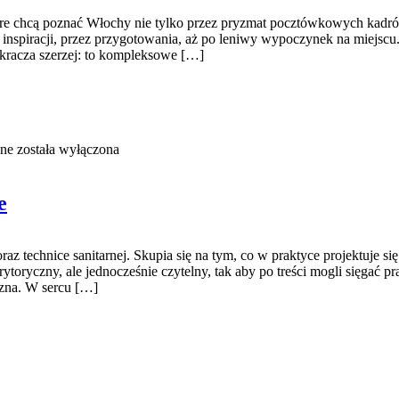
óre chcą poznać Włochy nie tylko przez pryzmat pocztówkowych kadrów,
j inspiracji, przez przygotowania, aż po leniwy wypoczynek na miejscu
kracza szerzej: to kompleksowe […]
ne
została wyłączona
e
z technice sanitarnej. Skupia się na tym, co w praktyce projektuje s
toryczny, ale jednocześnie czytelny, tak aby po treści mogli sięgać pr
zna. W sercu […]