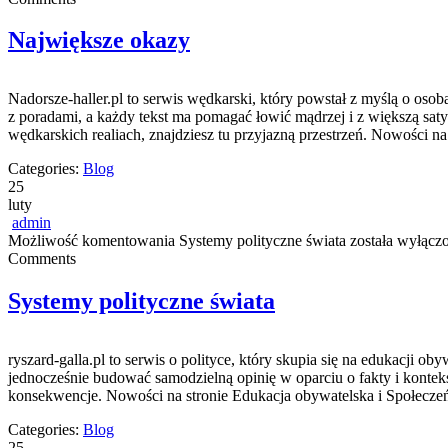
Największe okazy
Nadorsze-haller.pl to serwis wędkarski, który powstał z myślą o os
z poradami, a każdy tekst ma pomagać łowić mądrzej i z większą satys
wędkarskich realiach, znajdziesz tu przyjazną przestrzeń. Nowości na
Categories:
Blog
25
luty
admin
Możliwość komentowania
Systemy polityczne świata
została wyłącz
Comments
Systemy polityczne świata
ryszard-galla.pl to serwis o polityce, który skupia się na edukacji o
jednocześnie budować samodzielną opinię w oparciu o fakty i konteks
konsekwencje. Nowości na stronie Edukacja obywatelska i Społeczeń
Categories:
Blog
25