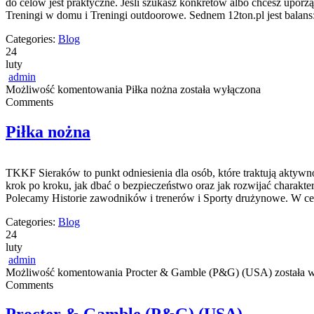
do celów jest praktyczne. Jeśli szukasz konkretów albo chcesz upor
Treningi w domu i Treningi outdoorowe. Sednem 12ton.pl jest balans
Categories:
Blog
24
luty
admin
Możliwość komentowania
Piłka nożna
została wyłączona
Comments
Piłka nożna
TKKF Sieraków to punkt odniesienia dla osób, które traktują aktywn
krok po kroku, jak dbać o bezpieczeństwo oraz jak rozwijać charakter
Polecamy Historie zawodników i trenerów i Sporty drużynowe. W c
Categories:
Blog
24
luty
admin
Możliwość komentowania
Procter & Gamble (P&G) (USA)
została 
Comments