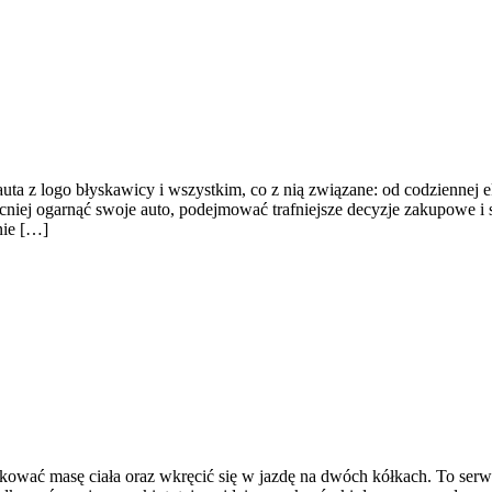
auta z logo błyskawicy i wszystkim, co z nią związane: od codziennej e
ocniej ogarnąć swoje auto, podejmować trafniejsze decyzje zakupowe i
nie […]
ukować masę ciała oraz wkręcić się w jazdę na dwóch kółkach. To serw