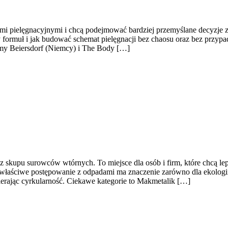
uktami pielęgnacyjnymi i chcą podejmować bardziej przemyślane decyzje
ty formuł i jak budować schemat pielęgnacji bez chaosu oraz bez przy
camy Beiersdorf (Niemcy) i The Body […]
 skupu surowców wtórnych. To miejsce dla osób i firm, które chcą lep
łaściwe postępowanie z odpadami ma znaczenie zarówno dla ekologii, ja
ierając cyrkularność. Ciekawe kategorie to Makmetalik […]