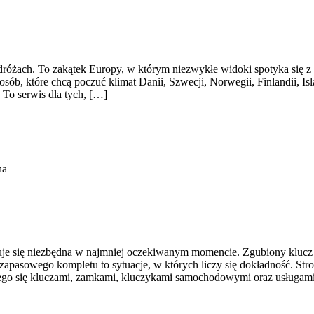
óżach. To zakątek Europy, w którym niezwykłe widoki spotyka się z pro
sób, które chcą poczuć klimat Danii, Szwecji, Norwegii, Finlandii, Is
 To serwis dla tych, […]
na
azuje się niezbędna w najmniej oczekiwanym momencie. Zgubiony kluc
apasowego kompletu to sytuacje, w których liczy się dokładność. Stro
cego się kluczami, zamkami, kluczykami samochodowymi oraz usługam