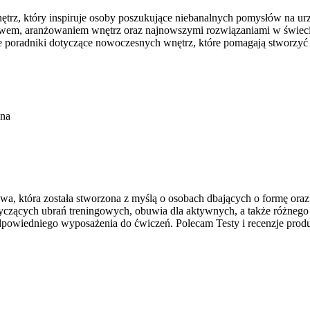
trz, który inspiruje osoby poszukujące niebanalnych pomysłów na u
ctwem, aranżowaniem wnętrz oraz najnowszymi rozwiązaniami w świecie
ne poradniki dotyczące nowoczesnych wnętrz, które pomagają stworzyć 
ona
towa, która została stworzona z myślą o osobach dbających o formę ora
ących ubrań treningowych, obuwia dla aktywnych, a także różnego rod
powiedniego wyposażenia do ćwiczeń. Polecam Testy i recenzje prod