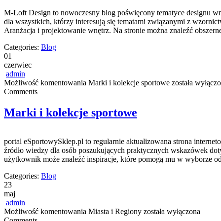
M-Loft Design to nowoczesny blog poświęcony tematyce designu wnę
dla wszystkich, którzy interesują się tematami związanymi z wzorni
Aranżacja i projektowanie wnętrz. Na stronie można znaleźć obszer
Categories:
Blog
01
czerwiec
admin
Możliwość komentowania
Marki i kolekcje sportowe
została wyłącz
Comments
Marki i kolekcje sportowe
portal eSportowySklep.pl to regularnie aktualizowana strona interne
źródło wiedzy dla osób poszukujących praktycznych wskazówek dotycz
użytkownik może znaleźć inspiracje, które pomogą mu w wyborze od
Categories:
Blog
23
maj
admin
Możliwość komentowania
Miasta i Regiony
została wyłączona
Comments