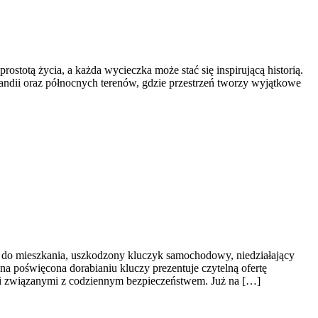
stotą życia, a każda wycieczka może stać się inspirującą historią.
landii oraz północnych terenów, gdzie przestrzeń tworzy wyjątkowe
z do mieszkania, uszkodzony kluczyk samochodowy, niedziałający
na poświęcona dorabianiu kluczy prezentuje czytelną ofertę
i związanymi z codziennym bezpieczeństwem. Już na […]